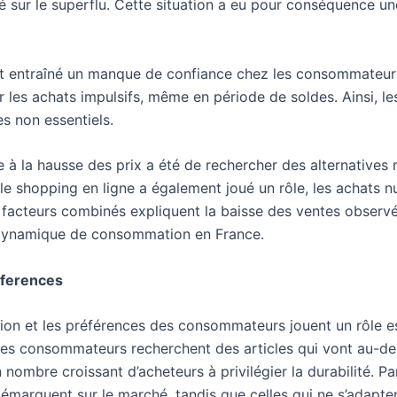
sité sur le superflu. Cette situation a eu pour conséquence 
t entraîné un manque de confiance chez les consommateurs
er les achats impulsifs, même en période de soldes. Ainsi, l
es non essentiels.
 à la hausse des prix a été de rechercher des alternative
 shopping en ligne a également joué un rôle, les achats nu
s facteurs combinés expliquent la baisse des ventes observ
 dynamique de consommation en France.
eferences
on et les préférences des consommateurs jouent un rôle es
, les consommateurs recherchent des articles qui vont au-d
nombre croissant d’acheteurs à privilégier la durabilité. 
marquent sur le marché, tandis que celles qui ne s’adaptent